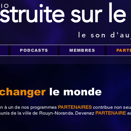
struite sur l
DIO
le son d'au
PODCASTS
MEMBRES
PART
changer
le monde
ion à un de nos programmes
PARTENAIRES
contribue non seul
munis de la ville de Rouyn-Noranda. Devenez
PARTENAIRE
au