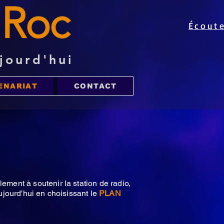
e
Roc
Écout
jourd'hui
ENARIAT
CONTACT
ement à soutenir la station de radio,
jourd'hui en choisissant le
PLAN