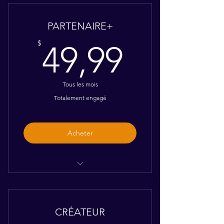
Accès aux blogs
PARTENAIRE+
Accès aux groupes
49,99$
$
49,99
Accès aux podcasts
Tous les mois
Totalement engagé
Acheter
Tous les avantages PARTENAIRE
4 publicités de 30 secondes par
mois sur les ondes FM*
CRÉATEUR