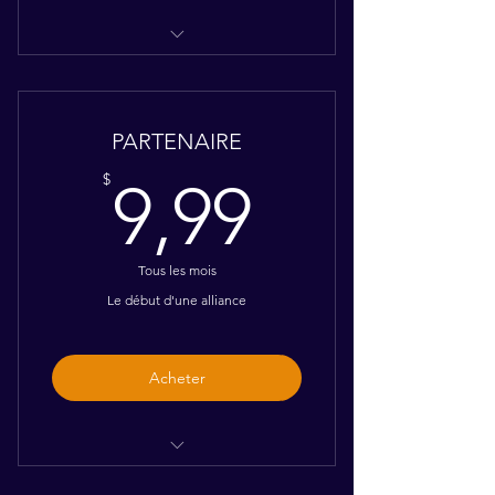
Accès aux podcasts pour une
durée de 12 mois*
PARTENAIRE
9,99$
$
9,99
Tous les mois
Le début d'une alliance
Acheter
Accès aux forums de discussion