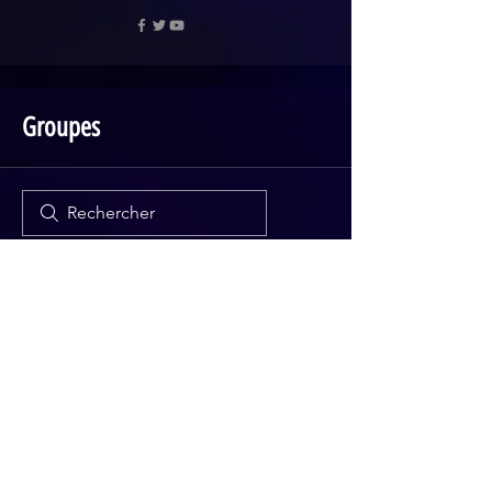
Groupes
Tout (1)
Mes groupes
Groupes suggérés
Groupe de chicfm
Rejoindre
Privé
·
2 membres
COMMUNICATIONS CHIC
120 9ième rue, Rouyn-Noranda, QC, Canada, J9X
2B6,
(819) 279-5410