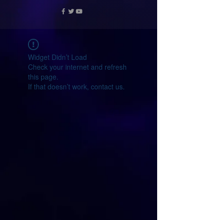
Widget Didn’t Load
Check your internet and refresh
this page.
If that doesn’t work, contact us.