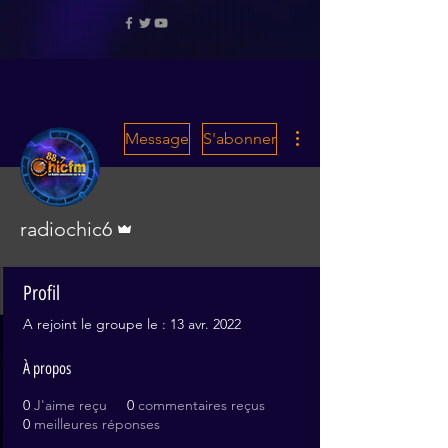
Plus d'actions
Message
S'abonner
Administrateur
radiochic6
Profil
A rejoint le groupe le : 13 avr. 2022
À propos
0
J'aime reçu
0
commentaires reçus
0
meilleures réponses