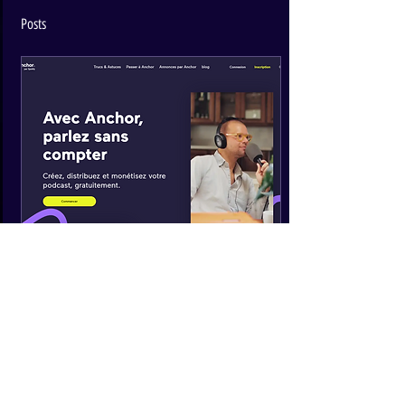
Posts
30 avr. 2022
∙
1
min
Création de balados avec
anchor.fm
Il est très facile de créer
vos balados avec